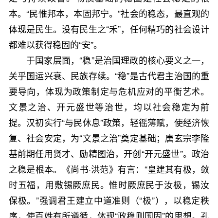
本。“民惟邦本，本固邦宁。”社会的稳态，最直观的
体现是民生。没有民生之“禾”，任何精巧的社会设计
都难以获得稳固的“安”。
于国家层面，“稳”是治国理政的核心要义之一，
关乎国运兴衰、民族存续。“稳”是古代君主治国的重
要导向，体现为政策制定与危机应对的平衡艺术。
文景之治、开元盛世等治世，均以社会稳定为前
提。汉初实行“与民休息”政策，轻徭薄赋，使经济恢
复、社会安定，为“文景之治”奠定基础；唐玄宗李隆
基前期任用贤才、励精图治，开创“开元盛世”。政治
之稳是根本。《尚书·洪范》有言：“皇建其有极，敛
时五福，用敷锡厥庶民。惟时厥庶民于汝极，锡汝
保极。”强调君王建立中道准则（“极”），以稳定秩
序，使百姓有所遵循，体现“政稳则国固”的思想。孔