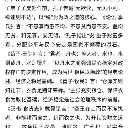
子弟子子夏赴任前，孔子告诫“无欲速，无见小利。
欲速则不达”，以“稳”为为政之道的核心。《论语·季
氏》言：“不患寡而患不均，不患贫而患不安。盖均
无贫，和无寡，安无倾。”孔子指出“安”重于财富多
寡，分配公平与民心安定是国家不倾覆的基石。
《荀子·王制》言：“君者，舟也；庶人者，水也。水
则载舟，水则覆舟。”以舟水之喻强调民心稳定对政
权存亡的决定作用，成为后世“稳民以稳政”的经典论
述。经济之稳是基础。《管子·牧民》言：“仓廪实则
知礼节，衣食足则知荣辱。”主张充实粮仓、保障衣
食为教化基础，经济稳定是社会伦理秩序的前提。
《汉书·食货志》载晁错言：“圣王在上而民不冻饥
者，非能耕而食之，织而衣之也，为开其资财之道
也……故务民于农桑，薄赋敛，广蓄积，以实仓