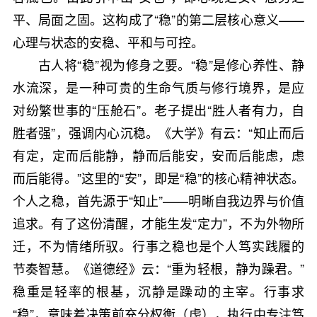
平、局面之固。这构成了“稳”的第二层核心意义——
心理与状态的安稳、平和与可控。
古人将“稳”视为修身之要。“稳”是修心养性、静
水流深，是一种可贵的生命气质与修行境界，是应
对纷繁世事的“压舱石”。老子提出“胜人者有力，自
胜者强”，强调内心沉稳。《大学》有云：“知止而后
有定，定而后能静，静而后能安，安而后能虑，虑
而后能得。”这里的“安”，即是“稳”的核心精神状态。
个人之稳，首先源于“知止”——明晰自我边界与价值
追求。有了这份清醒，才能生发“定力”，不为外物所
迁，不为情绪所驭。行事之稳也是个人笃实践履的
节奏智慧。《道德经》云：“重为轻根，静为躁君。”
稳重是轻率的根基，沉静是躁动的主宰。行事求
“稳”，意味着决策前充分权衡（虑），执行中专注笃