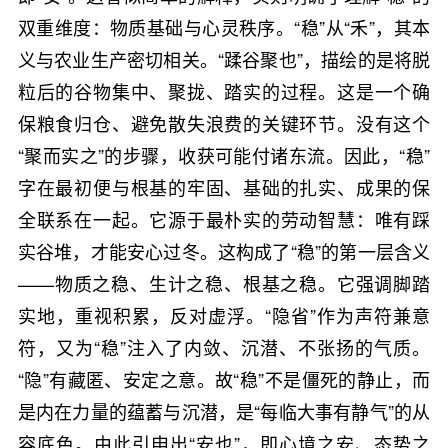
双重维度：物质基础与心灵秩序。“稳”从“禾”，其本
义与农业生产密切相关。“蹂谷聚也”，描绘的是将脱
粒后的谷物集中、聚拢、踏实的过程。这是一个确
保粮食归仓、避免散失浪费的关键环节。没有这个
“聚而实之”的步骤，收获可能付诸东流。因此，“稳”
字在最初便与根基的牢固、基础的扎实、成果的保
全联系在一起。它源于最朴实的劳动智慧：唯有踩
实谷堆，才能安心过冬。这构成了“稳”的第一层含义
——物质之稳、生计之稳、根基之稳。它强调脚踏
实地，重视积累，反对虚浮。“隐省”作为声符兼意
符，又为“稳”注入了内敛、沉潜、不张扬的气质。
“隐”有藏匿、安定之意。故“稳”不是僵死的静止，而
是内在力量的蕴蓄与沉潜，是“每临大事有静气”的从
容底色。由此引申出“安也”，即心境之安、态势之