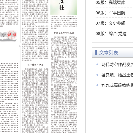
05版：高端智库
06版：军事国防
07版：文史参阅
08版：综合·党建
文章列表
现代防空作战发
坦克炮：陆战王
九九式高级教练